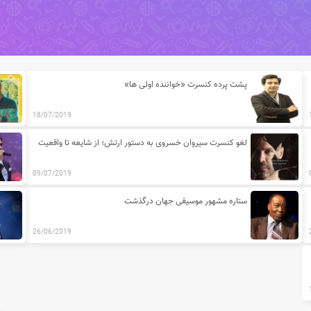
سیقی
پشت پرده کنسرت «خواننده اولی ها»
18/07/2019
لغو کنسرت سیروان خسروی به دستور ارتش؛ از شایعه تا واقعیت
09/07/2019
ستاره مشهور موسیقی جهان درگذشت
26/06/2019