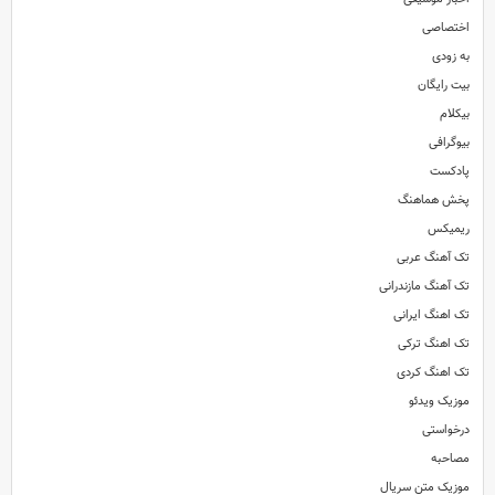
اختصاصی
به زودی
بیت رایگان
بیکلام
بیوگرافی
پادکست
پخش هماهنگ
ریمیکس
تک آهنگ عربی
تک آهنگ مازندرانی
تک اهنگ ایرانی
تک اهنگ ترکی
تک اهنگ کردی
موزیک ویدئو
درخواستی
مصاحبه
موزیک متن سریال