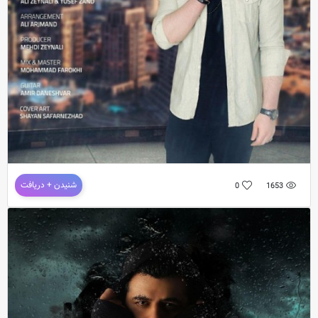
دانلود آهنگ جدید
عرفان اسدی
به نام
بارون
ترانه و موزیک : هادی زینتی / موزیک و تنظیم : می
دانلود آهنگ جدید علی زینالی به نام بارون
شنیدن + دریافت
0
1653