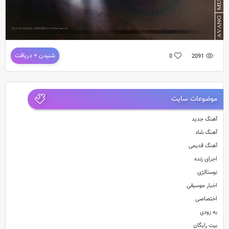
دانلود آهنگ شهیاد – تموم زندگیم
شنیدن + دریافت
0
2091
آهنگ جدید و بسیار زیبای شهیاد به نام تموم زندگیم
موضوعات سایت
آهنگ جدید
آهنگ شاد
آهنگ قدیمی
اجرای زنده
نوستالژی
اخبار موسیقی
اختصاصی
به زودی
بیت رایگان