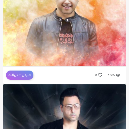
دانلود آهنگ فوق العاده زیبای
شهیاد
به نام
احتیاج
( درخواستی کاربران)
دانلود آهنگ جدید شهیاد به نام عاشق تو شدم
شنیدن + دریافت
0
1505