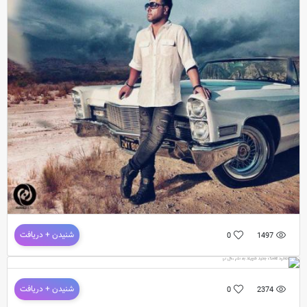
دانلود آهنگ جدید
و فوق العاده زیبای
شهیاد
به نام
مگه هست
دانلود آهنگ جدید شهیاد به نام نرو نه
شنیدن + دریافت
0
1497
دانلود آهنگ جدید شهیاد به نام مثل تو
شنیدن + دریافت
0
2374
آهنگ جدید و بسیار زیبای شهیاد به نام مثل تو
wnload New Music Shahyad Called Mesle To