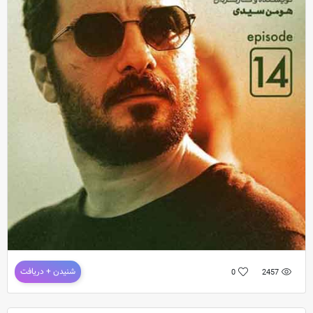
دانلود سریال قورباغه قسمت چهاردهم
شنیدن + دریافت
0
2457