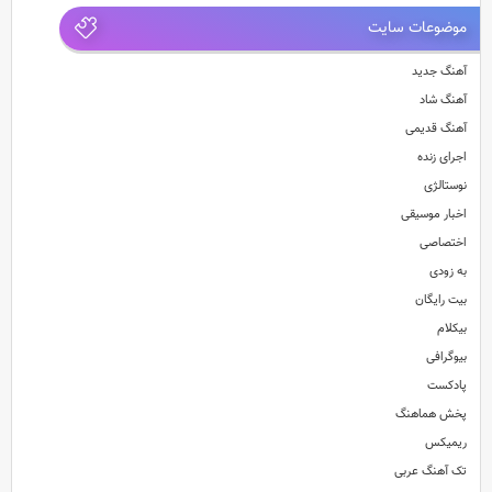
موضوعات سایت
آهنگ جدید
آهنگ شاد
آهنگ قدیمی
اجرای زنده
نوستالژی
اخبار موسیقی
اختصاصی
به زودی
بیت رایگان
بیکلام
دانلود سریال
قورباغه
قسمت چهاردهم
دانلود سریال قروباغه قسمت 14 با بالاترین کیفیت
بیوگرافی
پادکست
پخش هماهنگ
ریمیکس
تک آهنگ عربی