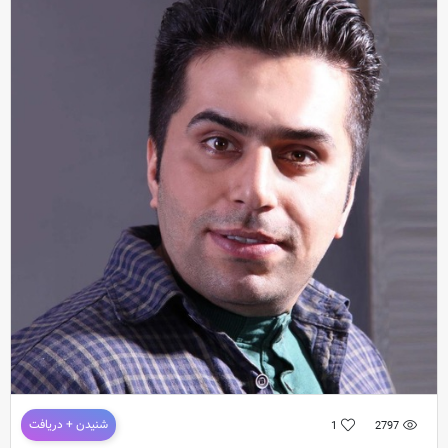
دانلود آهنگ
فاتح نورایی
به نام
خوشبختی
ترانه : بهزاد لک / موزیک , میکس و تنظیم : فاتح نورایی
دانلود آهنگ فاتح نورایی به نام سخته
شنیدن + دریافت
1
2797