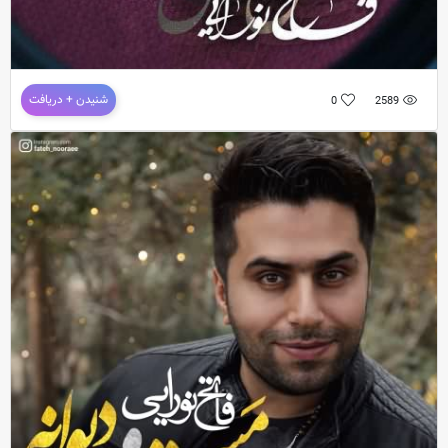
دانلود آهنگ جدید فاتح نورایی به نام نفس نفس
شنیدن + دریافت
0
2589
دانلود آهنگ جدید و فوق العاده زیبای
فاتح نورایی
به نام
نفس نفس
ترانه : محمد بیرانوند / موزی