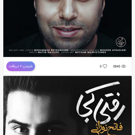
دانلود آهنگ فاتح نورایی به نام زد و بند
شنیدن + دریافت
0
3845