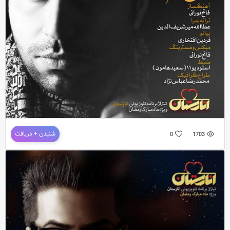
دانلود آهنگ جدید و فوق العاده زیبای
فاتح نورایی
به نام
زد و بند
ترانه و موزیک : محمد بیراوند /
دانلود آهنگ فاتح نورایی به نام رفتی کجا
شنیدن + دریافت
0
1703