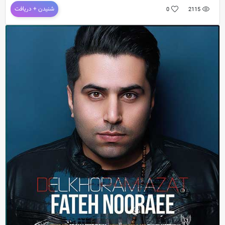
دانلود آهنگ جدید فاتح نورایی به نام تو دل برو
شنیدن + دریافت
0
2115
دانلود آهنگ جدید و فوق العاده زیبای
فاتح نورایی
به نام
تو دل برو
ترانه : محمد بیرانوند / موزی