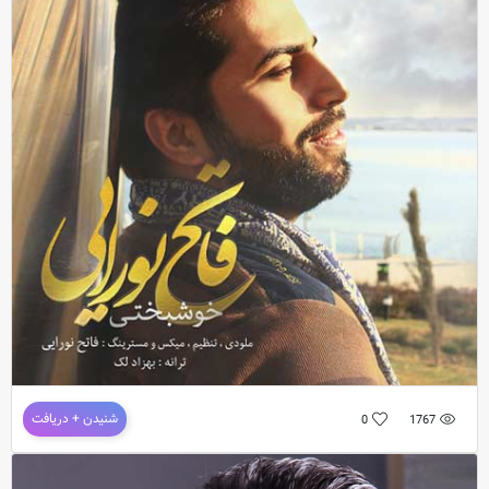
دانلود آهنگ جدید و فوق العاده زیبای
فاتح نورایی
به نام
میگذرم ازت
ترانه و موزیک : محمدرضا ک
دانلود آهنگ فاتح نورایی به نام خوشبختی
شنیدن + دریافت
0
1767