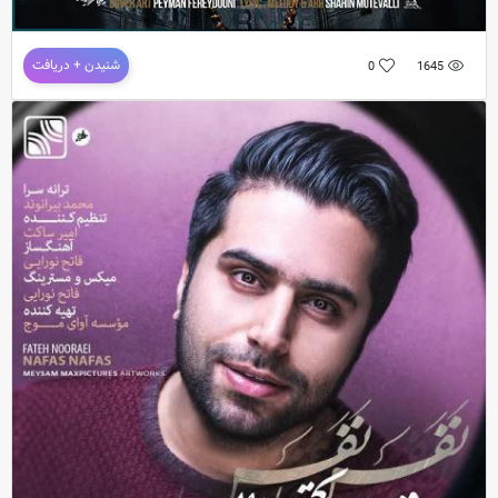
دانلود آهنگ جدید فاتح نورایی به نام دلخورم ازت
شنیدن + دریافت
0
1645
دانلود آهنگ جدید و فوق العاده زیبای
فاتح نورایی
به نام
دلخورم ازت
ترانه : شاهین متولی / موزی