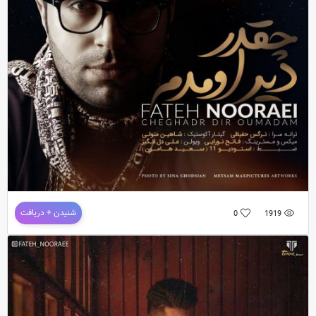
دانلود آهنگ جدید و فوق العاده زیبای
فاتح نورایی
به نام
رفتی کجا
ترانه : عطا میر شریف الدین / مو
دانلود آهنگ فاتح نورایی به نام چقدر دیر اومدم
شنیدن + دریافت
0
1919