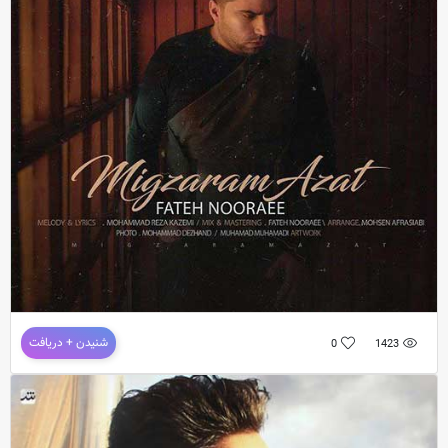
دانلود آهنگ جدید و فوق العاده زیبای
فاتح نورایی
به نام
چقدر دیر اومدم
ترانه : نرگس حفیظی / م
دانلود آهنگ جدید فاتح نورایی به نام میگذرم ازت
شنیدن + دریافت
0
1423