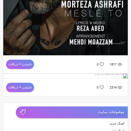
دانلود آهنگ جدید مرتضی اشرفی به نام مثل تو
شنیدن + دریافت
0
1817
دانلود آهنگ جدید شهیاد به نام مثل تو
شنیدن + دریافت
0
2374
آهنگ جدید و بسیار زیبای شهیاد به نام مثل تو
wnload New Music Shahyad Called Mesle To
موضوعات سایت
آهنگ جدید