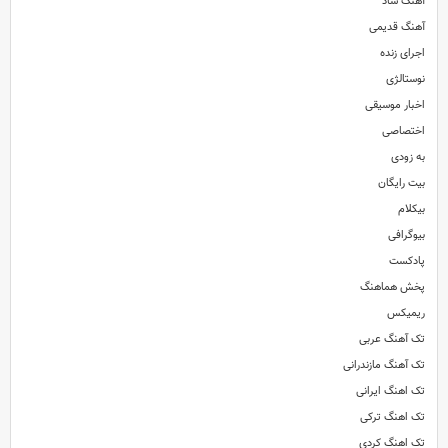
آهنگ شاد
آهنگ قدیمی
اجرای زنده
دانلود آهنگ جدید و فوق العاده زیبای
مرتضی اشرفی
به نام
مثل تو
ترانه و موزیک : رضا عابد / ت
نوستالژی
اخبار موسیقی
اختصاصی
به زودی
بیت رایگان
بیکلام
بیوگرافی
پادکست
پخش هماهنگ
ریمیکس
تک آهنگ عربی
تک آهنگ مازندرانی
تک اهنگ ایرانی
تک اهنگ ترکی
تک اهنگ کردی