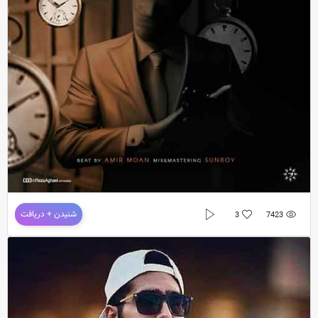
Sunboy – Noghteye Sefr And Song Lyrics + Direct Link
Exclusive Music
دانلود آهنگ سانبوی به نام پنجاه سال
شنیدن + دریافت
3
7423
دانلود آهنگ
سانبوی
به نام
پنجاه سال
دانلود موزیک پنجاه سال از سانبوی با کیفیت اورجینال