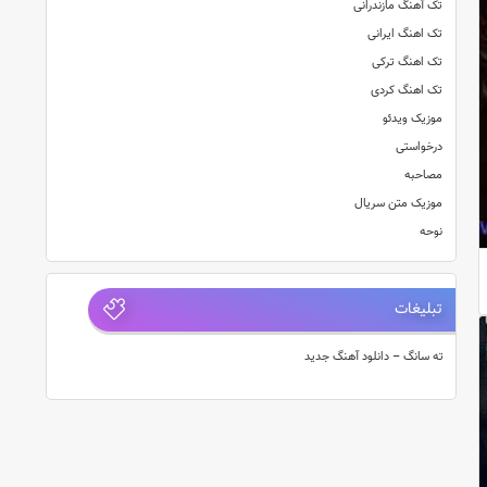
تک آهنگ مازندرانی
تک اهنگ ایرانی
تک اهنگ ترکی
تک اهنگ کردی
موزیک ویدئو
درخواستی
مصاحبه
موزیک متن سریال
نوحه
تبلیغات
ته سانگ – دانلود آهنگ جدید