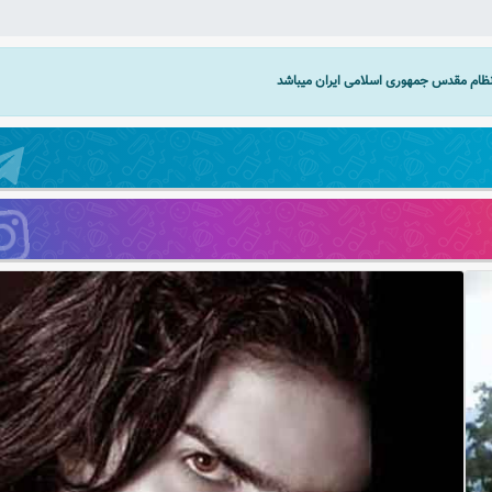
 نظام مقدس جمهوری اسلامی ایران میباشد