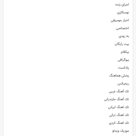
اجرای زنده
نوستالژی
اخبار موسیقی
اختصاصی
آهنگ جدید و بسیار زیبای علی صدلی به نام تنهایی
تنظیم : حسن بابا محمودی / ترانه : علی صدلی
به زودی
بیت رایگان
بیکلام
بیوگرافی
پادکست
پخش هماهنگ
ریمیکس
تک آهنگ عربی
تک آهنگ مازندرانی
تک اهنگ ایرانی
تک اهنگ ترکی
تک اهنگ کردی
موزیک ویدئو