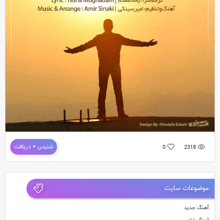
دانلود آهنگ مجید سلطانی – خدا
شنیدن + دریافت
0
2318
آهنگ جدید و بسیار زیبای مجید سلطانی به نام خدا
ترانه : یاشا مقدم / آهنگ و تنظسیم : امیر سینک
موضوعات سایت
آهنگ جدید