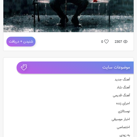
دانلود آهنگ جدید تراماتیک ولف به نام خیانت
شنیدن + دریافت
0
2307
آهنگ جدید و بسیار زیبای تراماتیک ولف به نام خیانت
ew Music Terafic Wolf Called Khianat
موضوعات سایت
آهنگ جدید
آهنگ شاد
آهنگ قدیمی
اجرای زنده
نوستالژی
اخبار موسیقی
اختصاصی
به زودی