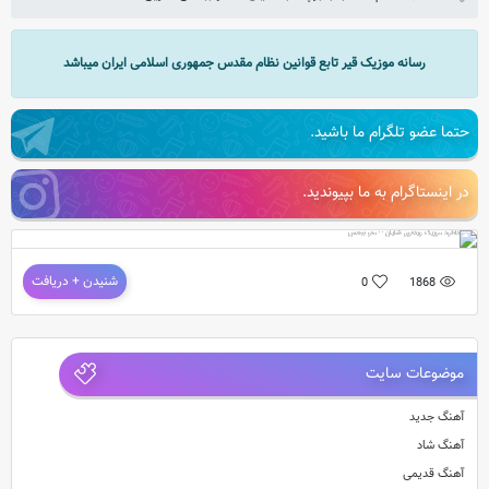
رسانه موزیک قیر تابع قوانین نظام مقدس جمهوری اسلامی ایران میباشد
حتما عضو تلگرام ما باشید.
در اینستاگرام به ما بپیوندید.
دانلود موزیک ویدئوی شایان – منو ببخش
شنیدن + دریافت
0
1868
موزیک ویدئوی جدید و بسیار زیبای شایان به نام منو ببخش
موضوعات سایت
آهنگ جدید
آهنگ شاد
آهنگ قدیمی