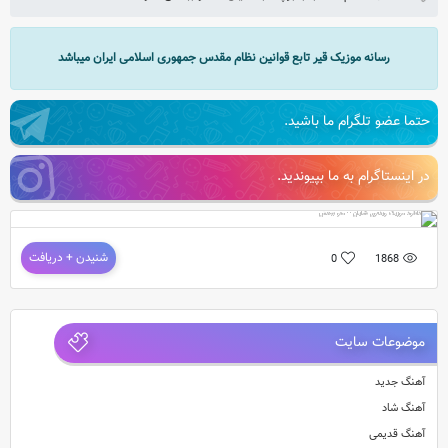
رسانه موزیک قیر تابع قوانین نظام مقدس جمهوری اسلامی ایران میباشد
حتما عضو تلگرام ما باشید.
در اینستاگرام به ما بپیوندید.
دانلود موزیک ویدئوی شایان – منو ببخش
شنیدن + دریافت
0
1868
موزیک ویدئوی جدید و بسیار زیبای شایان به نام منو ببخش
موضوعات سایت
آهنگ جدید
آهنگ شاد
آهنگ قدیمی