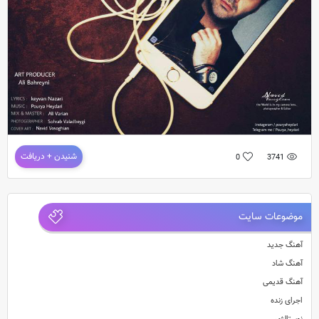
دانلود آهنگ پوریا حیدری – بک گراند
شنیدن + دریافت
0
3741
آهنگ جدید و بسیار زیبای پوریاحیدری به نام بک گراند
شعر : کیــوان نظری / آهنگ : پوریا حیدیری 
موضوعات سایت
آهنگ جدید
آهنگ شاد
آهنگ قدیمی
اجرای زنده