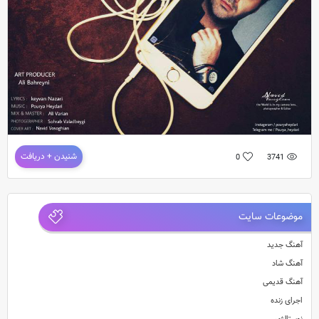
دانلود آهنگ پوریا حیدری – بک گراند
شنیدن + دریافت
0
3741
آهنگ جدید و بسیار زیبای پوریاحیدری به نام بک گراند
شعر : کیــوان نظری / آهنگ : پوریا حیدیری 
موضوعات سایت
آهنگ جدید
آهنگ شاد
آهنگ قدیمی
اجرای زنده