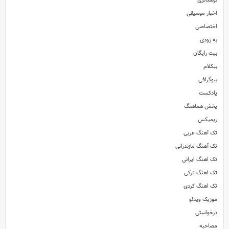
نوستالژی
اخبار موسیقی
اختصاصی
دانلود آهنگ جدید و بسیار زیبای سعید عرب به نام چه ساده رفتی
ترانه : علی تنکو / موزیک : مجتبی
به زودی
بیت رایگان
بیکلام
بیوگرافی
پادکست
پخش هماهنگ
ریمیکس
تک آهنگ عربی
تک آهنگ مازندرانی
تک اهنگ ایرانی
تک اهنگ ترکی
تک اهنگ کردی
موزیک ویدئو
درخواستی
مصاحبه