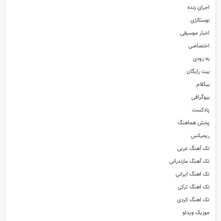
اجرای زنده
نوستالژی
اخبار موسیقی
اختصاصی
آهنگ جدید و بسیار زیبای علی صدلی به نام تنهایی
تنظیم : حسن بابا محمودی / ترانه : علی صدلی
به زودی
بیت رایگان
بیکلام
بیوگرافی
پادکست
پخش هماهنگ
ریمیکس
تک آهنگ عربی
تک آهنگ مازندرانی
تک اهنگ ایرانی
تک اهنگ ترکی
تک اهنگ کردی
موزیک ویدئو