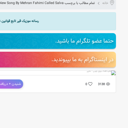
خانه
تمام مطالب با برچسب Download New Song By Mehran Fahimi Called Salva
رسانه موزیک قیر تابع قوانین
حتما عضو تلگرام ما باشید.
در اینستاگرام به ما بپیوندید.
دانلود آهنگ مهران فهیمی – سلوی
شنیدن + دریاف
0
3138
آهنگ جدید و بسیار زیبای مهران فهیمی به نام سلوی
ترانه : مهدی حسینی / میکس و مسترین