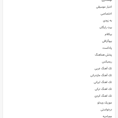
نوستالژی
اخبار موسیقی
اختصاصی
آهنگ جدید و بسیار زیبای مصطفی یگانه به نام با تو حسم خوبه
شعر : مجید صالحی / موزیک : مصطف
به زودی
بیت رایگان
بیکلام
بیوگرافی
پادکست
پخش هماهنگ
ریمیکس
تک آهنگ عربی
تک آهنگ مازندرانی
تک اهنگ ایرانی
تک اهنگ ترکی
تک اهنگ کردی
موزیک ویدئو
درخواستی
مصاحبه