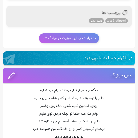
برچسب ها
Arad Shahhoseini
دانلود آهنگ
کد قرار دادن این موزیک در وبلاگ شما
در تلگرام حتما به ما بپیوندید.
متن موزیک
دیگه برام فرق نداره رفتنت برام درد نداره
دلم با تو حرف نداره الاناس که چشام بارون بباره
بودی آسمون قلبم شدی نمک روی زخمم
اونم مثه منه حتما تو دیگه مردی توی قلبم
دلم یهو تیکه پاره شد آسمونم بی ستاره شد
میخوام فراموش کنم تو رو دلتنگتم من همیشه خب
تو بودی مرهم دردم