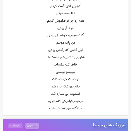
کجایی الان گمت کردم
اینا همه حرفن
همه رو جز تو فراموش کردم
تو داغ بودی
گفته میرم و خوشحال بودی
من پات موندم
اون آدمی که رفتش بودی
هنوزم یادت پیشم هست ها
خاطراتت عکسات
میبینمو نیستی
تو دست کیه دستات
دلم یهو تیکه پاره شد
آسمونم بی ستاره شد
میخوام فراموش کنم تو رو
دلتنگتم من همیشه خب
موزیک های مرتبط
جدیدترین
پرطرفدارترین