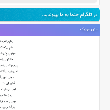
در تلگرام حتما به ما بپیوندید.
متن موزیک
ِنازِم لاتِ م
سُرِ بِرکَه ک
موتورِ پَرِش سُو
خالکوبی لِه ب
رِیم بوکسی تِه پ
آس وُ پاس اَگشت
دوتی شَوی اُش
فَخیر اِن لاتِ
اَچیت ریخونَه 
رَهِ بَستَک و
پوسی اِندِه مَرا
رَفیقُشَم چونِ