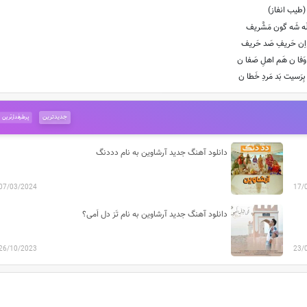
(طیب انفاز)
لَه شَه گون مَشَّریف
ی اِن حَریفِ صَد حَریف
وَفا ن هَم اهلِ صَفا ن
رَسیت بَد مَردِ خَطا ن
جدیدترین
پرطرفدارترین
دانلود آهنگ جدید آرشاوین به نام دددنگ
07/03/2024
17/
دانلود آهنگ جدید آرشاوین به نام تَز دل اَمی؟
26/10/2023
23/