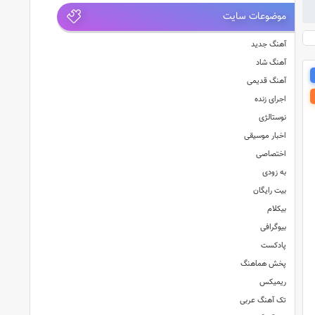
موضوعات سایت
آهنگ جدید
آهنگ شاد
آهنگ قدیمی
اجرای زنده
نوستالژی
اخبار موسیقی
اختصاصی
به زودی
بیت رایگان
بیکلام
بیوگرافی
پادکست
پخش هماهنگ
ریمیکس
تک آهنگ عربی