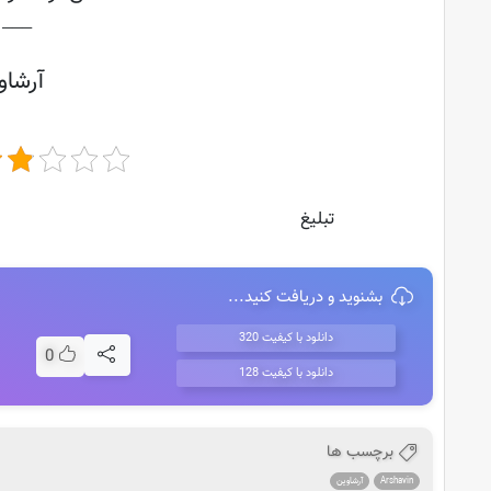
├───
آرشاو
تبلیغ
بشنوید و دریافت کنید...
دانلود با کیفیت 320
0
دانلود با کیفیت 128
برچسب ها
Arshavin
آرشاوین