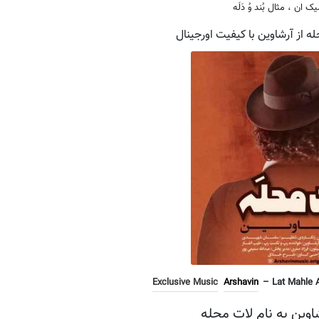
شیک ان ، مثال بُند وُ دَلَه
ه از آرشاوین با کیفیت اورجینال
Exclusive Music
Arshavin
– Lat Mahle A
شاوین به نام لات محله