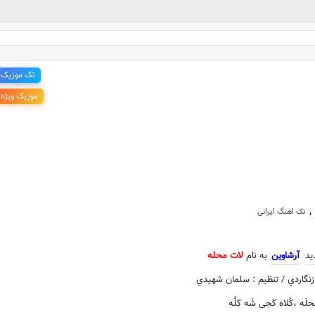
تک موزیک
موزیک ویژه
جدید آرشاوین به نام لات محله
,
تک اهنگ ایرانی
ید
آرشاوین
به نام
لات محله
 زنگاردي / تنظیم : سلمان شهیدي
َحلَه ،کُلاه کَجی شَه کَلَّه