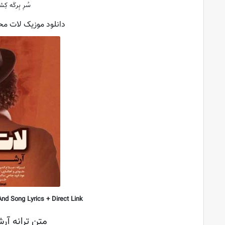
سُرِ بِرکَه کِ
دانلود موزیک لات محل
nd Song Lyrics + Direct Link
متن ترانه آر