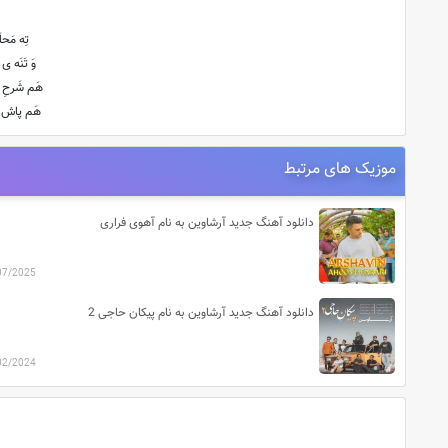
تِه مَح
وَ تَنَه 
هَم شَرحِ 
هَم پاش بِ
موزیک های مرتبط
دانلود آهنگ جدید آرشاوین به نام آهوی فراری
07/2025
دانلود آهنگ جدید آرشاوین به نام پیکان حاجی 2
02/2024