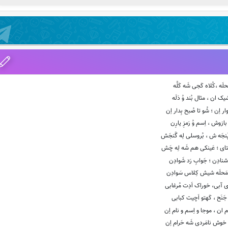
َحلَه ،کُلاه کَجی شَه کَلَّه
ِشیک ان ، مثال بُند وُ دَلَه
ار اِن ؛ شُو تا صُبح بِدار اِن
ازوش ، اِسم وُ رَمزِ یارِن
َنجَه ش ، بُروسلی لِه گَنجَش
ای ؛ عَینکی هم شَه لِه چَش
نادِن ؛ جَوابِ رَد شَوادِن
 مَحلَه شیش کِلاس سَوادِن
ی آبی، خوراک اَدِت مُرغابی
 جَنَح ، کَهتو اَچیت کبابی
م ان ، موجا و اِسم و نام اِن
ه خوش نامَردی شَه حَرام اِن