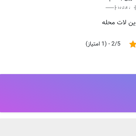
───┤ ♩♬♫♪♭ 
ین لات محله
2/5 - (1 امتیاز)