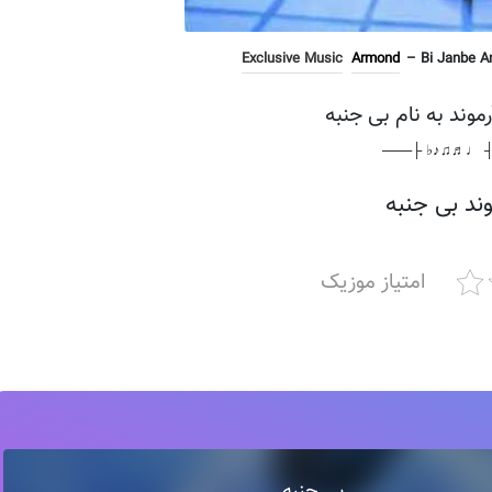
Exclusive Music
Armond
– Bi Janbe An
رموند به نام بی جنبه
───┤ ♩♬♫♪♭ 
وند بی جنبه
امتیاز موزیک