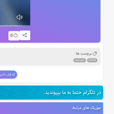
0
برچسب ها
Armond
دانلود آهنگ
کد قرار دادن
در تلگرام حتما به ما بپیوندید.
موزیک های مرتبط