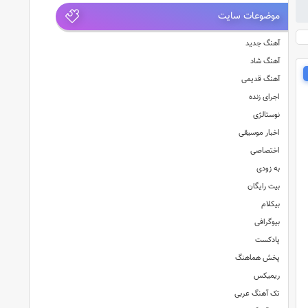
موضوعات سایت
آهنگ جدید
آهنگ شاد
آهنگ قدیمی
اجرای زنده
نوستالژی
اخبار موسیقی
اختصاصی
به زودی
بیت رایگان
بیکلام
بیوگرافی
پادکست
پخش هماهنگ
ریمیکس
تک آهنگ عربی