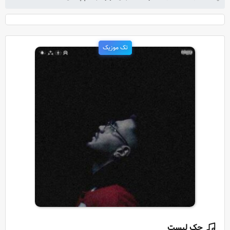
تک موزیک
چک لیست