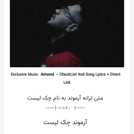
Exclusive Music
Armond
– CheckList And Song Lyrics + Direct
Link
متن ترانه آرموند به نام چک لیست
───┤ ♩♬♫♪♭ ├───
آرموند چک لیست