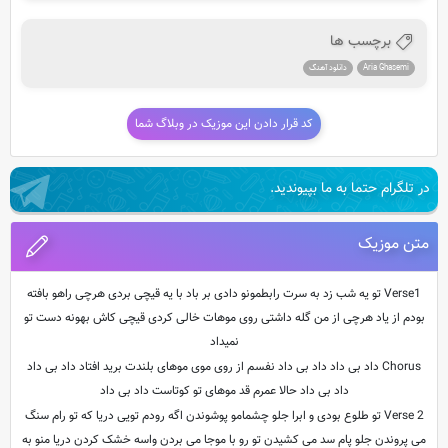
برچسب ها
Aria Ghasemi
دانلود آهنگ
کد قرار دادن این موزیک در وبلاگ شما
در تلگرام حتما به ما بپیوندید.
متن موزیک
Verse1 تو یه شب زد به سرت رابطمونو دادی بر باد با یه قیچی بردی هرچی راهو بافته
بودم از یاد هرچی از من گله داشتی روی موهات خالی کردی قیچی کاش بهونه دست تو
نمیداد
Chorus داد بی داد داد بی داد نفسم از روی موی موهای بلندت برید افتاد داد بی داد
داد بی داد حالا عمرم قد موهای تو کوتاست داد بی داد
Verse 2 تو طلوع بودی و ابرا جلو چشمامو پوشوندن اگه رودم تویی دریا که تو رام سنگ
می پروندن جلو پام سد می کشیدن تو رو با موجا می بردن واسه خشک کردن دریا منو به