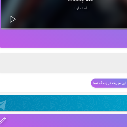
حله چشمات
آصف آریا
 این موزیک در وبلاگ شما