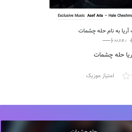
Exclusive Music
Asef Aria
– Hale Cheshmat
آریا به نام حله چشمات
───┤ ♩♬♫♪♭ 
یا حله چشمات
امتیاز موزیک