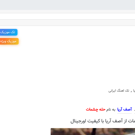
تک موزیک
موزیک ویژه
 جدید آصف آریا به نام حله چشمات
,
ا
تک اهنگ ایرانی
آصف آریا
به نام
حله چشمات
ت از آصف آریا با کیفیت اورجینال