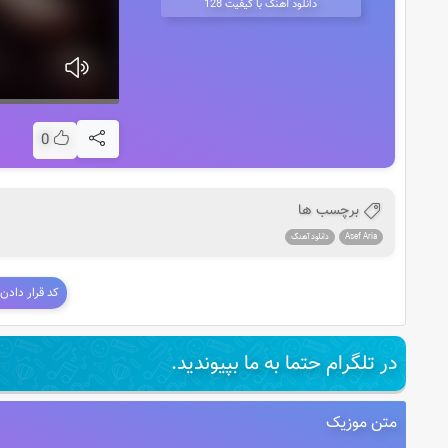
دانلود آهنگ با کیفیت 128
0
برچسب ها
Asef Aria
دانلود آهنگ
کد قرار دادن
در تلگرام حتما به ما بپیوندید.
متن موزیک