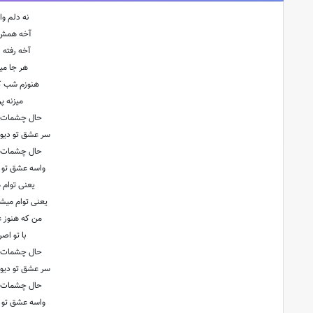
نه دلم وا
آخه همش خ
آخه رفته
هر جا میر
هنوزم شب ک
میزنه پر
حال چشمات 
سر عشق تو دیوو
حال چشمات 
واسه عشق تو م
یعنی توام 
یعنی توام میشی
من که هنوز 
با تو اص
حال چشمات 
سر عشق تو دیوو
حال چشمات 
واسه عشق تو م