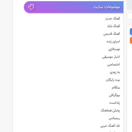
موضوعات سایت
آهنگ جدید
آهنگ شاد
آهنگ قدیمی
اجرای زنده
نوستالژی
اخبار موسیقی
اختصاصی
به زودی
بیت رایگان
بیکلام
بیوگرافی
پادکست
پخش هماهنگ
ریمیکس
تک آهنگ عربی