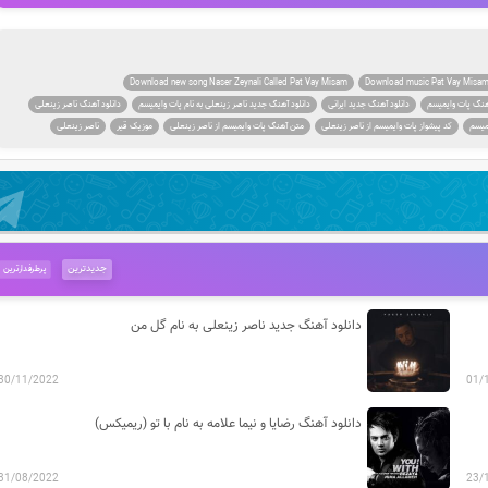
Download new song Naser Zeynali Called Pat Vay Misam
Download music Pat Vay Misam
آهنگ پات وایمیسم
دانلود آهنگ جدید ایرانی
دانلود آهنگ جدید ناصر زینعلی به نام پات وایمیسم
دانلود آهنگ ناصر زینعلی
یمیسم
کد پیشواز پات وایمیسم از ناصر زینعلی
متن آهنگ پات وایمیسم از ناصر زینعلی
موزیک قیر
ناصر زینعلی
جدیدترین
پرطرفدارترین
دانلود آهنگ جدید ناصر زینعلی به نام گل من
30/11/2022
01/
دانلود آهنگ رضایا و نیما علامه به نام با تو (ریمیکس)
31/08/2022
23/