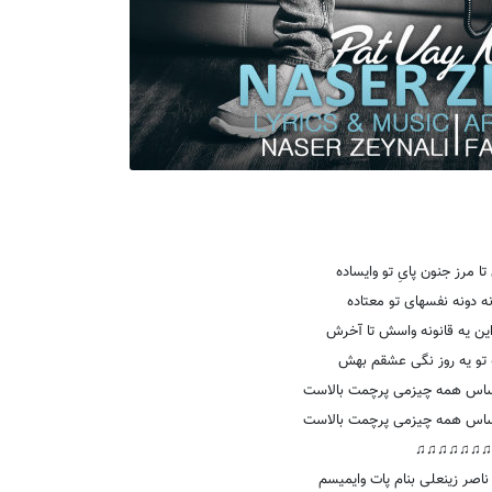
ا مرز جنون پایِ تو وایساده
نه دونه نفسهای تو معتاده
ن یه قانونه واسش تا آخرش
ه تو یه روز نگی عشقم بهش
ساس همه چیزمی پرچمت بالاست
ساس همه چیزمی پرچمت بالاست
♫♫♫♫♫♫♫
صر زینعلی بنام پات وایمیسم