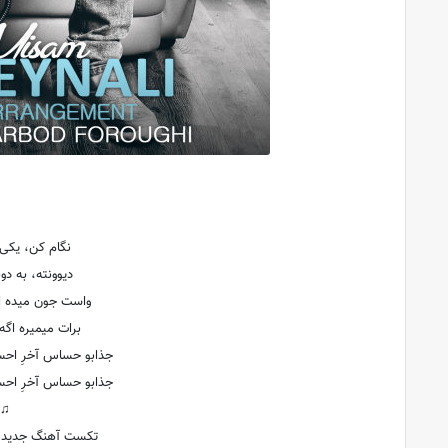
نگام کن، یکی ت
دیوونته، به دو
واست جون میده ای
برات میمیره اگ
جذابو حساس آخرِ اح
جذابو حساس آخرِ اح
♫
تکست آهنگ جدید نا