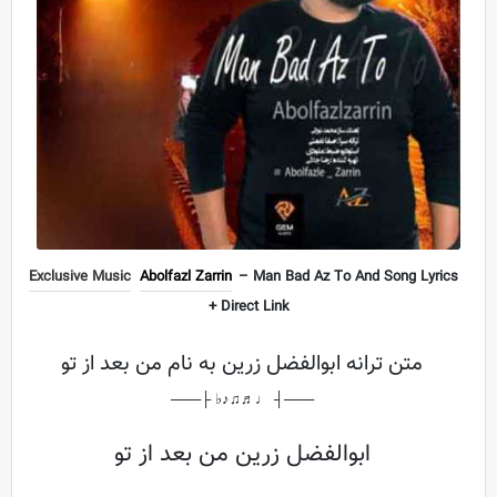
Exclusive Music
Abolfazl Zarrin
– Man Bad Az To And Song Lyrics
+ Direct Link
متن ترانه ابوالفضل زرین به نام من بعد از تو
───┤ ♩♬♫♪♭ ├───
ابوالفضل زرین من بعد از تو