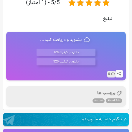
5/5 - (1 امتیاز)
تبلیغ
بشنوید و دریافت کنید...
دانلود با کیفیت 128
دانلود با کیفیت 320
0
برچسب ها
Ahmad Solo
احمد سلو
در تلگرام حتما به ما بپیوندید.