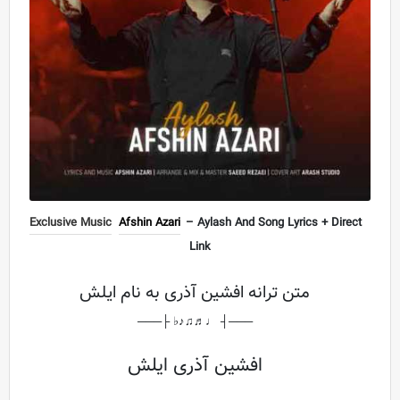
Exclusive Music
Afshin Azari
– Aylash And Song Lyrics + Direct
Link
متن ترانه افشین آذری به نام ایلش
───┤ ♩♬♫♪♭ ├───
افشین آذری ایلش