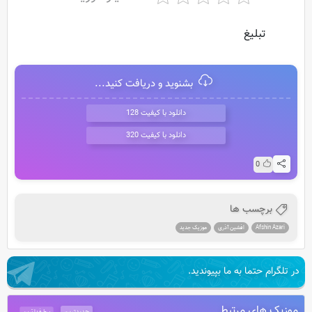
تبلیغ
بشنوید و دریافت کنید...
دانلود با کیفیت 128
دانلود با کیفیت 320
0
برچسب ها
Afshin Azari
افشین آذری
موزیک جدید
در تلگرام حتما به ما بپیوندید.
موزیک های مرتبط