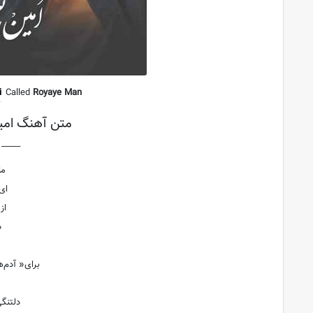
i
Called
Royaye Man
متن آهنگ امین
├───
ما
ای
از
د
برای« آدم‌
دلتنگی