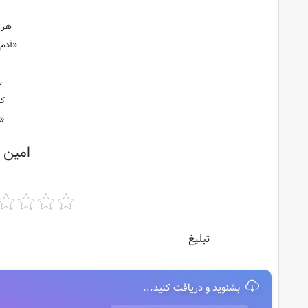
هر ا
«آدم
س
کن
«ا
امین 
تبلیغ
بشنوید و دریافت کنید...