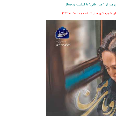
 من از “امین بانی” با کیفیت اورجینال
ی خوب شهر» از شبکه دو ساعت ۱۹:۲۰)