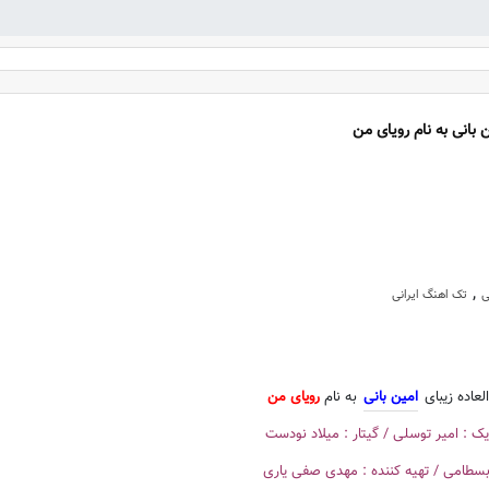
 بانی به نام رویای من
,
ی
تک اهنگ ایرانی
لعاده زیبای
امین بانی
به نام
رویای من
ک : امیر توسلی / گیتار : میلاد نودست
سطامی / تهيه كننده : مهدی صفی یاری