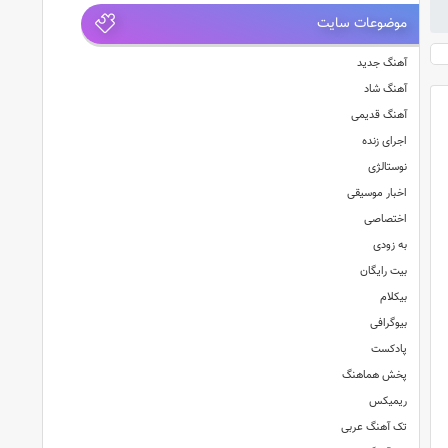
موضوعات سایت
آهنگ جدید
آهنگ شاد
آهنگ قدیمی
اجرای زنده
نوستالژی
اخبار موسیقی
اختصاصی
به زودی
بیت رایگان
بیکلام
بیوگرافی
پادکست
پخش هماهنگ
ریمیکس
تک آهنگ عربی