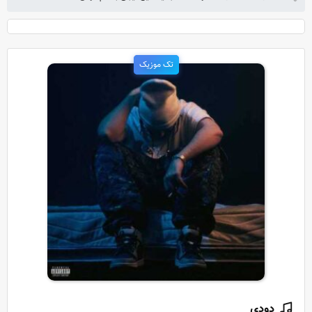
تک موزیک
دودی