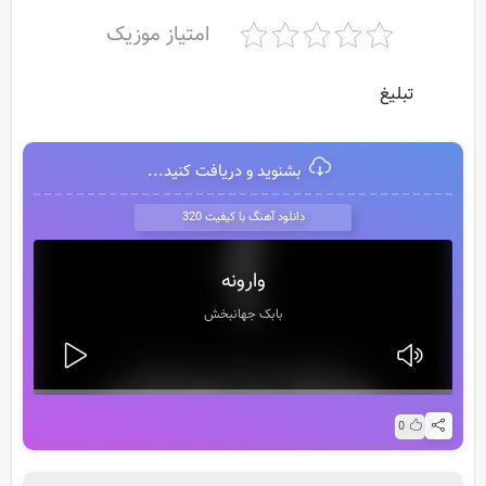
امتیاز موزیک
تبلیغ
بشنوید و دریافت کنید...
دانلود آهنگ با کیفیت 320
وارونه
بابک جهانبخش
0