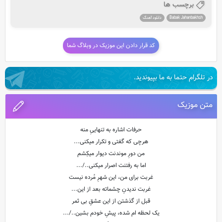
برچسب ها
Babak Jahanbakhsh
دانلود آهنگ
کد قرار دادن این موزیک در وبلاگ شما
در تلگرام حتما به ما بپیوندید.
متن موزیک
حرفات اشاره به تنهاییِ منه
هرچی که گفتی و تکرار میکنی...
من دورِ موندنت دیوار میکِشم
اما به رفتنت اصرار میکنی../...
غربت برای من، این شهرِ مُرده نیست
غربت ندیدنِ چشماته بعد از این...
قبل از گذشتن از این عشقِ بی ثمر
یک لحظه ام شده، پیشِ خودم بشین../...