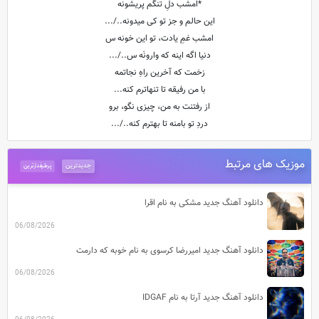
*امشب دلِ تنگم پریشونه
این حالم و جز تو کی میدونه../...
امشب غمِ یادت، تو این خونه س
دنیا اگه اینه که وارونَه س../...
زخمت که آخرین راهِ نجاتمه
با من رفیقه تا تنهاترم کنه...
از رفتنت به من، چیزی نگو، برو
دردِ تو بامنه تا بهترم کنه../...
موزیک های مرتبط
جدیدترین
پرطرفدارترین
دانلود آهنگ جدید مشکی به نام اقرا
06/08/2026
دانلود آهنگ جدید امیررضا کرسوی به نام خوبه که دارمت
06/08/2026
دانلود آهنگ جدید آرتا به نام IDGAF