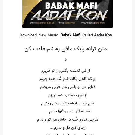
Download
New Music
Babak Mafi
Called
Aadat Kon
متن ترانه بابک مافی به نام عادت کن
♪
از مَن گذشته بگذرم از تو عَزیزم
اینکه گاهی نِگات کنم شُد هَمه چیزم
دَوای مَن تو باشی مَن خیلی مَریضم
از مَن نخواه به هَم نریزم
کارم تویی به هیچکسی کاری ندارم
مَحاله تَنها کسمو تَنها بذارم …
هَرچی ندارم خُب به جاش مَن تورو دارم
زیبای مَن دار و ندارم …