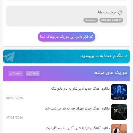
برچسب ها
Benyamin Bahadori
دانلود آهنگ
کد قرار دادن این موزیک در وبلاگ شما
در تلگرام حتما به ما بپیوندید.
موزیک های مرتبط
جدیدترین
پرطرفدارترین
دانلود آهنگ جدید امیر تتلو به نام دلم تنگه
08/08/2026
دانلود آهنگ جدید مهراد جم به نام باز شب شد
07/08/2026
دانلود آهنگ جدید افشین آذری به نام گلینلیک