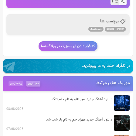
1
برچسب ها
Behzad Taherian
دانلود آهنگ
کد قرار دادن این موزیک در وبلاگ شما
در تلگرام حتما به ما بپیوندید.
موزیک های مرتبط
جدیدترین
پرطرفدارترین
دانلود آهنگ جدید امیر تتلو به نام دلم تنگه
08/08/2026
دانلود آهنگ جدید مهراد جم به نام باز شب شد
07/08/2026