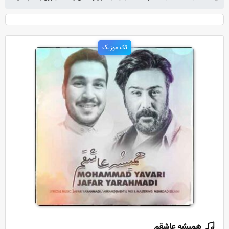
تک موزیک
همیشه عاشقم