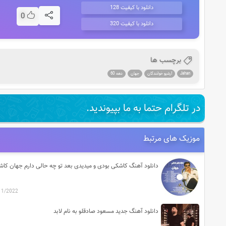
دانلود با کیفیت 128
0
دانلود با کیفیت 320
برچسب ها
Jahan
آرشیو خوانندگان
جهان
دهه 60
در تلگرام حتما به ما بپیوندید.
موزیک های مرتبط
11/2022
دانلود آهنگ جدید مسعود صادقلو به نام لابد