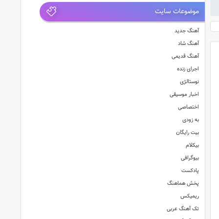
موضوعات سایت
آهنگ جدید
آهنگ شاد
آهنگ قدیمی
اجرای زنده
نوستالژی
اخبار موسیقی
اختصاصی
به زودی
بیت رایگان
بیکلام
بیوگرافی
پادکست
پخش هماهنگ
ریمیکس
تک آهنگ عربی