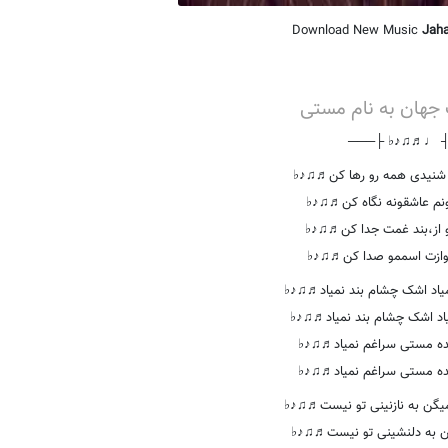
Download New Music
Jah
د جهان به نام مستی
جهان به نام مستی
───┤ ♩♬♫♪♭ 
 شنیدی همه رو رها کن♬♫♪♭
مونم عاشقونه نگاه کن♬♫♪♭
رو از،بند غمت جدا کن♬♫♪♭
نوازت اسممو صدا کن♬♫♪♭
یاد اشک چشام بند نمیاد♬♫♪♭
اد اشک چشام بند نمیاد♬♫♪♭
ده مستی سراغم نمیاد♬♫♪♭
ده مستی سراغم نمیاد♬♫♪♭
میگن به نازنینی تو نیست♬♫♪♭
ن به دلنشینی تو نیست♬♫♪♭