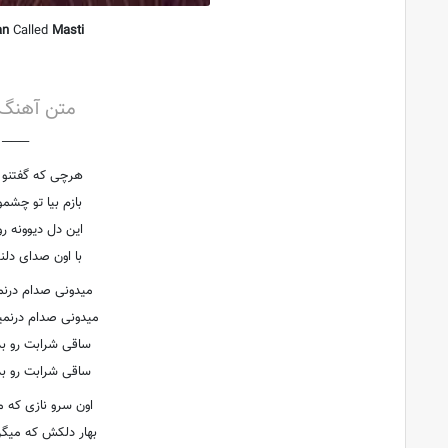
an
Called
Masti
آهنگ جدی
متن آهنگ 
├───
هرچی که گفتنو
بازم بیا تو چش
این دل دیوونه 
با اون صدای دل
میدونی صدام درنم
میدونی صدام درنمی
ساقی شرابت رو ب
ساقی شرابت رو ب
اون سرو نازی که 
بهار دلکش که میگ