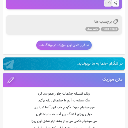
1
برچسب ها
Hamid Hiraad
دانلود آهنگ
کد قرار دادن این موزیک در وبلاگ شما
در تلگرام حتما به ما بپیوندید.
متن موزیک
اونقد قشنگه چشمات جلو راهمو سد کرد
مگه میشه یه آدم با چشماش بگه برگرد
من میخوام دورت بگردم خب این آدما نمیذارن
خیلی روزای قشنگ این آدما به ما بدهکارن
من میخوام عکس من و تو بشه تیتر عشق این روزا