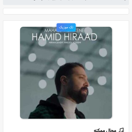
تک موزیک
محال ممکنه