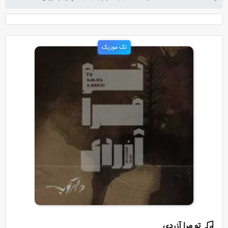
تک موزیک
تو مرا آزردی