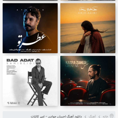
خانه
آهنگ
دانلود آهنگ احسان جوادی – امیر کائنات