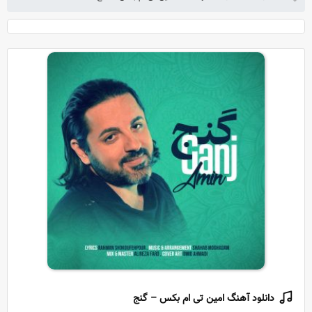
دانلود آهنگ امین تی ام بکس – گنج