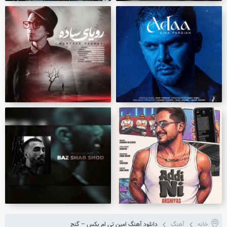
خانه
آهنگ
دانلود آهنگ امین تی ام بکس – گنج