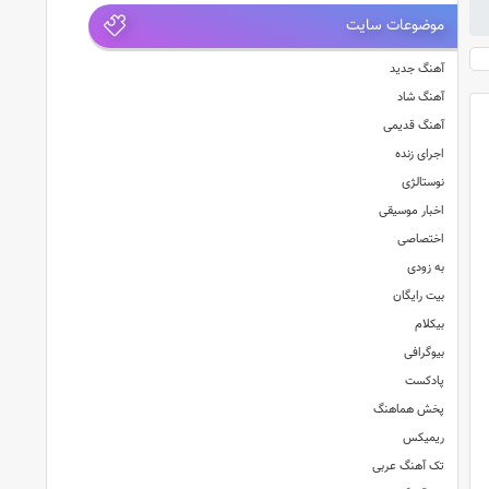
موضوعات سایت
آهنگ جدید
آهنگ شاد
آهنگ قدیمی
اجرای زنده
نوستالژی
اخبار موسیقی
اختصاصی
به زودی
بیت رایگان
بیکلام
بیوگرافی
پادکست
پخش هماهنگ
ریمیکس
تک آهنگ عربی