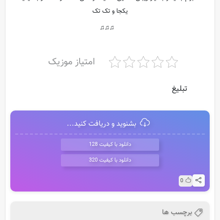
یکجا و تک تک
♫♫♫
امتیاز موزیک
تبلیغ
بشنوید و دریافت کنید...
دانلود با کیفیت 128
دانلود با کیفیت 320
0
برچسب ها