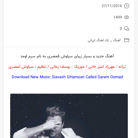
27/11/2016
1499
0
,
آهنگ
تک اهنگ ایرانی
آهنگ جدید و بسیار زیبای سیاوش قمصری به نام سرم اومد
ترانه : مهرزاد امیر خانی / موزیک : یوسف زمانی / تنظیم : سیاوش ثمصری
Download New Music Siavash GHamsari Called Saram Oomad