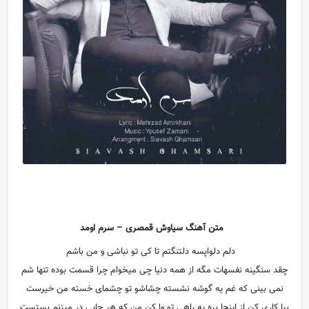
متن آهنگ سیاوش قمصری – سرم اومد
دلم دلواپسه دلتنگتم تا کی تو نباشی و من باشم
چقد سنگینه نفسهات مگه از همه دنیا چی میخوام چرا قسمت بوده تنها شم
نمی بینی که غم یه گوشه نشسته چشاشو تو چشمای خسته من خیرست
بیا کاری کن از اینجا بره یه راهی تو وا کن من که هر جایی در میزنم بستست