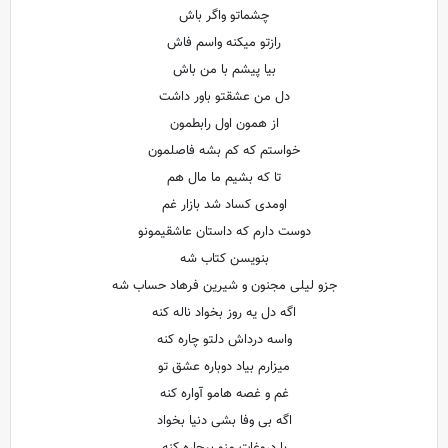
چشماتو واگر باش
رازتو میکنه واسم فاش
بیا پیشم با من باش
دل من عشقتو باور داشت
از همون اول رابطمون
خواستم که کم بشه فاصلمون
تا که بشیم ما مال هم
اومدی کساد شد بازار غم
دوست دارم که داستان عاشقیمونو
بنویسن کتاب شه
جزو لیلی مجنون و شیرین فرهاد حساب شه
اگه دل یه روز بخواد ناله کنه
واسه درداش دلتو چاره کنه
میزارم بیاد دوباره عشق تو
غم و غصه هامو آواره کنه
اگه بی وفا بشی دنیا بخواد