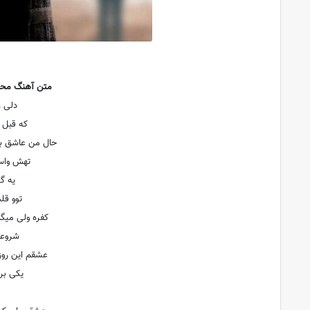
متن آهنگ محمد
دلی ر
که قبل
حال من عاشق ب
تهش واس
یه گو
توو قل
کفره ولی میگ
شروعت
عشقم این روزا
یکی برا