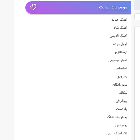
موضوعات سایت
آهنگ جدید
آهنگ شاد
آهنگ قدیمی
اجرای زنده
نوستالژی
اخبار موسیقی
اختصاصی
به زودی
بیت رایگان
بیکلام
بیوگرافی
پادکست
پخش هماهنگ
ریمیکس
تک آهنگ عربی