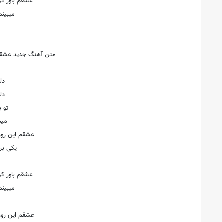
عشقم باور کن
میبینم
متن آهنگ جدید عشقم 
دل
دل
تو 
میم
عشقم این روزا
یکی برا
عشقم باور کن
میبینم
عشقم این روزا