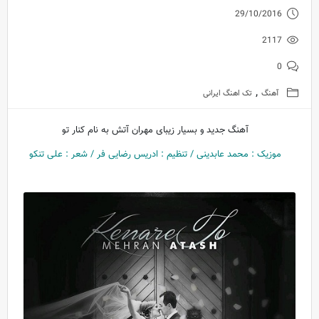
29/10/2016
2117
0
,
آهنگ
تک اهنگ ایرانی
آهنگ جدید و بسیار زیبای مهران آتش به نام کنار تو
موزیک : محمد عابدینی / تنظیم : ادریس رضایی فر / شعر : علی تنکو