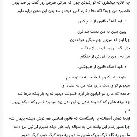
چه لاتایه بیخطری که تو زندونن چون که هرکی هرچی زور گفت بر ضد بودن
تقصیره من چیه؟ اگه دفاع کارم کلی حرف واسه زدن این دهن بزاره دارم
دانلود آهنگ قانون از هیچکس
ببین ببین به من دست بند نزن
چرا اینو که میزنی بهم میگی حرف نزن
بزار بگم من یه قربانی از جنگلم
من یه ، من یه قربانی از جنگلم
دانلود آهنگ قانون از هیچکس
منو تو هر کدوم قربانیبه به یه نوبه ایم
میدونم تو ی دلت داری مثه من یه عقده ای
جامعه که ما رو تو خیابون بار آورد خشونت دیدیم نه یه بار بلکه بارها شد
چه تیغه هایی که کشیده شدن رو این بدن زود میمیره کسی که میگه رویین
تنم
اینجا کفش آسفالته یه پاسگاست که قانون اساسی هم توش میشه پایمال شه
چرا هنوز زندم این واسه من یه سواله باید طور دیگه بمیرم ازرائیل تزو داده
ما بین یه گله گرگ بزرگ شدیم ما عین یه بچه گرگ خوب گرگ شدیم