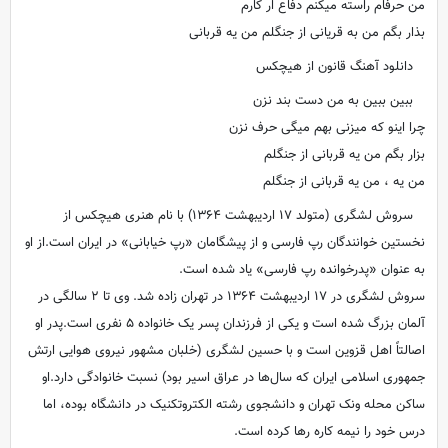
من حرفام راسته میکنم دفاع ار کارم
بذار بگم من به قریانی از جنگلم من یه قربانی
دانلود آهنگ قانون از هیچکس
ببین ببین به من دست بند نزن
چرا اینو که میزنی بهم میگی حرف نزن
بزار بگم من یه قربانی از جنگلم
من یه ، من یه قربانی از جنگلم
سروش لشگری (متولد ۱۷ اردیبهشت ۱۳۶۴) با نام هنری هیچکس از
نخستین خوانندگان رپ فارسی و از پیشگامان «رپ خیابانی» در ایران است.از او
به عنوان «پدرخوانده رپ فارسی» یاد شده است.
سروش لشگری در ۱۷ اردیبهشت ۱۳۶۴ در تهران زاده شد. وی تا ۲ سالگی در
آلمان بزرگ شده است و یکی از فرزندان پسر یک خانواده ۵ نفری است.پدر او
اصالتاً اهل قزوین است و با حسین لشگری (خلبان مشهور نیروی هوایی ارتش
جمهوری اسلامی ایران که سال‌ها در عراق اسیر بود) نسبت خانوادگی دارد.او
ساکن محله ونک تهران و دانشجوی رشته الکتروتکنیک در دانشگاه بوده، اما
درس خود را نیمه کاره رها کرده است.