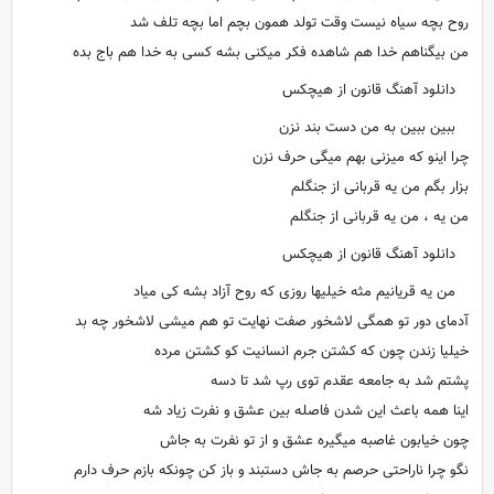
روح بچه سیاه نیست وقت تولد همون بچم اما بچه تلف شد
من بیگناهم خدا هم شاهده فکر میکنی بشه کسی به خدا هم باج بده
دانلود آهنگ قانون از هیچکس
ببین ببین به من دست بند نزن
چرا اینو که میزنی بهم میگی حرف نزن
بزار بگم من یه قربانی از جنگلم
من یه ، من یه قربانی از جنگلم
دانلود آهنگ قانون از هیچکس
من یه قریانیم مثه خیلیها روزی که روح آزاد بشه کی میاد
آدمای دور تو همگی لاشخور صفت نهایت تو هم میشی لاشخور چه بد
خیلیا زندن چون که کشتن جرم انسانیت کو کشتن مرده
پشتم شد به جامعه عقدم توی رپ شد تا دسه
اینا همه باعث این شدن فاصله بین عشق و نفرت زیاد شه
چون خیابون غاصبه میگیره عشق و از تو نفرت به جاش
نگو چرا ناراحتی حرصم به جاش دستبند و باز کن چونکه بازم حرف دارم